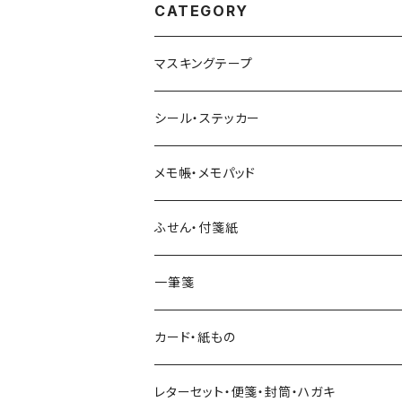
CATEGORY
マスキングテープ
ヨハク
シール・ステッカー
和紙
Hutte paper works （プロペラスタジオ）
フレークシール
メモ帳・メモパッド
透明クリア
パピアプラッツ（作家もの）
ネクタイ
ステッカーシール
ヨハク
ふせん・付箋紙
7mm スリム
ヨハク
マインドウェイブ
透明クリアテープ
立体シール
HUTTE PAPER WORKS
ヨハク
一筆箋
箔押し
BGM
田村美紀
柄・モチーフで選ぶ（マステ）
表現社（作家もの）
HUTTE PAPER WORKS
カード・紙もの
Hutte paper works
ネクタイ
いちご・ストロベリー
マインドウェイブ
星燈社
古川紙工
レターセット・便箋・封筒・ハガキ