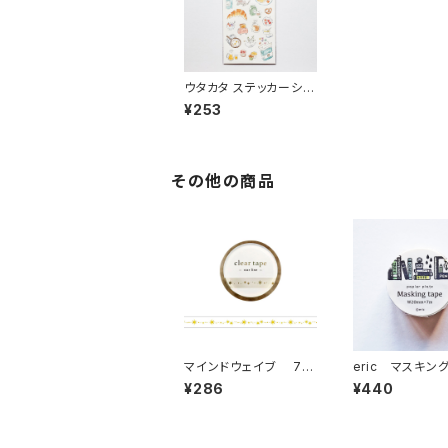
ウタカタ ステッカーシー
ル 82012 モーニング
¥253
朝ごはん
その他の商品
マインドウェイブ 7m
eric マスキン
m幅クリアテープ箔押し
プ ブックシェル
¥286
¥440
95296 star line
7-634