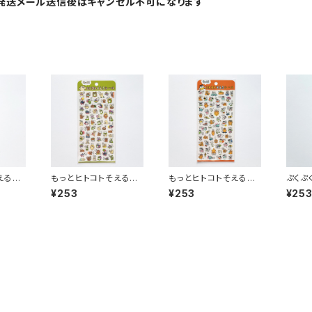
発送メール送信後はキャンセル不可になります
えるス
もっとヒトコトそえるス
もっとヒトコトそえるス
ぷくぷ
2793
テッカーシール 82794
テッカーシール 82792
ーシー
¥253
¥253
¥25
ンク
くまたち グリーン
ねこたち オレンジ