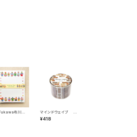
 Fukawa布川愛
マインドウェイブ 透
ターセット Hol
明クリアテープ95327
0
¥418
g Pawsイエロー
brickレンガ 30mm
ット