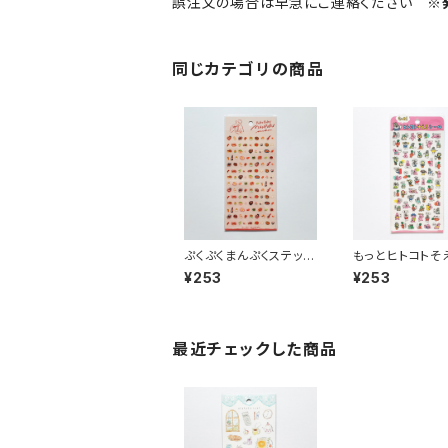
誤注文の場合は早急にご連絡ください
※
同じカテゴリの商品
ぷくぷくまんぷくステッカ
もっとヒトコトそ
ーシール 82319 町中
テッカーシール 8
¥253
¥253
華
うさぎたち ピ
最近チェックした商品