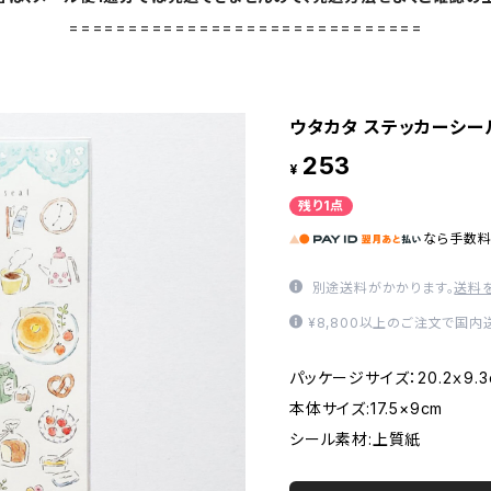
==============================
ウタカタ ステッカーシール
253
¥
残り1点
なら
手数
別途送料がかかります。
送料
¥8,800以上のご注文で国
パッケージサイズ：20.2ｘ9.3
本体サイズ:17.5×9cm
シール素材:上質紙