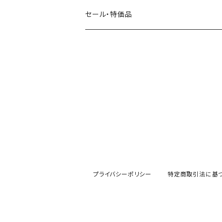
田村美紀
パピアプラッツ（作家もの）
西淑
コーヒー・飲み物・クリームソーダ
セール・特価品
イヌ・ワンちゃん
ムーミン
布川愛子（AikoFukawa）
お花・フラワー・グリーン
うさぎ・トリ・その他 動物・生き物
リサラーソン
日下明
ネコ・ねこちゃん
水玉・ドット
倉敷意匠計画室
なかうちわか
イヌ・ワンちゃん
チェック・格子
表現社
はんこどり
小鳥・バード
ボーダー・シマシマ・ストライプ
古川紙工
田村美紀
うさぎ
星・空・雲
プライバシーポリシー
特定商取引法に基
風景・街並み
mtカモイ
mizutama（みずたま）
動物・生き物・海の生き物