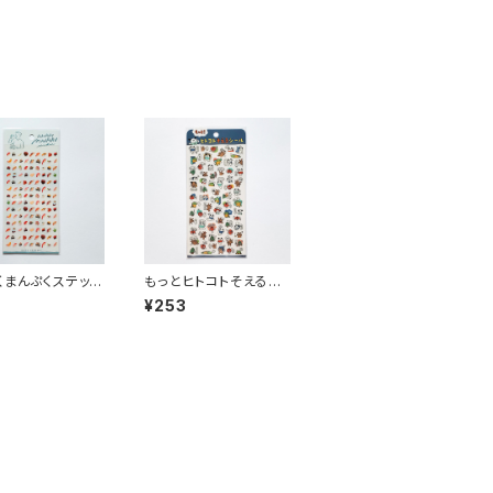
くまんぷくステッカ
もっとヒトコトそえるス
ル 82318 寿司
テッカーシール 82789
3
¥253
いぬたち ネイビー