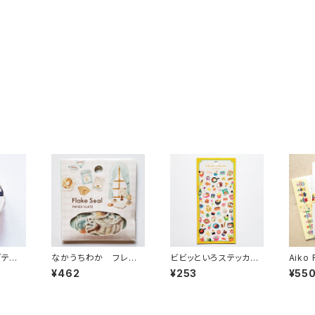
グテー
なかうちわか フレー
ビビッといろステッカー
Aiko
フ 3
クシール うさぎさんと
シール 82728 たべも
子 レ
¥462
¥253
¥55
珈琲
の イエロー
din
便箋セ