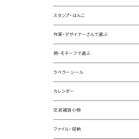
古川紙工
フルーツ・野菜
水縞
古川紙工
表現社（作家もの）
古川紙工
スタンプ・はんこ
食べ物・フード・スイーツ
大枝活版室
大枝活版室
ロール付箋
表現社（作家もの）
Hutte paper works
作家・デザイナーさんで選ぶ
コーヒー
星燈社
ヨハク
ネクタイ
柄・モチーフで選ぶ
クリームソーダ
ミナペルホネン
Hutte paper works
フルーツ
ラベラーシール
飲み物
BGM
ヨハク
食べ物・フード・スイーツ
カレンダー
ミモザ
eric
eric
パン・ブレッド
文具雑貨小物
お花・フラワー・グリーン・植物
SAIEN
浅野みどり
カフェ
ファイル・収納
ネコ・ねこちゃん