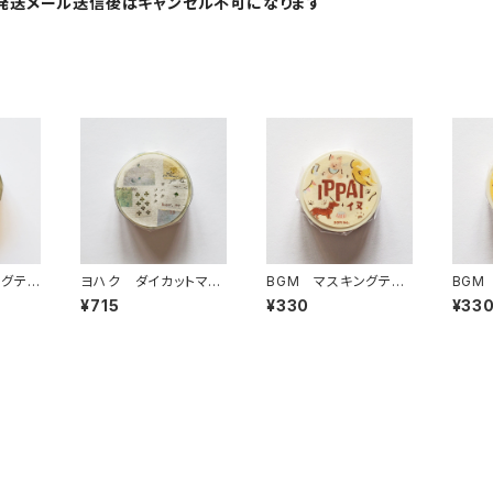
発送メール送信後はキャンセル不可になります
ングテ
ヨハク ダイカットマス
BGM マスキングテー
BGM
ー Y-
キングテープ ソナタ
プ IPPAI・犬がいっぱい
プ IP
¥715
¥330
¥33
YD-006