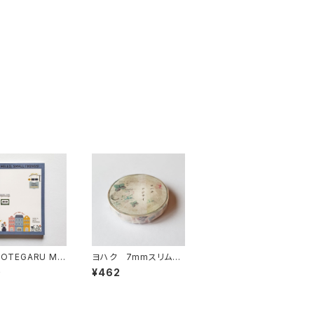
 OTEGARU ME
ヨハク 7mmスリムマ
AVORITE PLA
スキングテープ アジ
0
¥462
メモ帳
サイ L-006