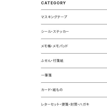
CATEGORY
マスキングテープ
ヨハク
シール・ステッカー
和紙
Hutte paper works （プロペラスタジオ）
フレークシール
メモ帳・メモパッド
透明クリア
パピアプラッツ（作家もの）
ネクタイ
ステッカーシール
ヨハク
ふせん・付箋紙
7mm スリム
ヨハク
マインドウェイブ
透明クリアテープ
立体シール
HUTTE PAPER WORKS
ヨハク
一筆箋
箔押し
BGM
田村美紀
柄・モチーフで選ぶ（マステ）
表現社（作家もの）
HUTTE PAPER WORKS
カード・紙もの
Hutte paper works
ネクタイ
いちご・ストロベリー
マインドウェイブ
星燈社
古川紙工
レターセット・便箋・封筒・ハガキ