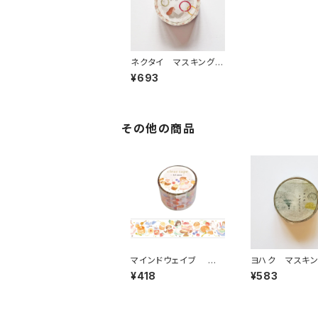
ネクタイ マスキングテ
ープ だいたいまる
¥693
その他の商品
マインドウェイブ 透
ヨハク マスキ
明クリアテープ95691
ープ ラボラトリ
¥418
¥583
リル ストーリー bakin
189
g 30mm