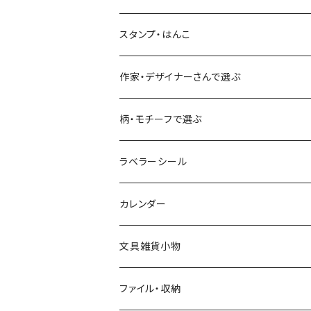
古川紙工
フルーツ・野菜
水縞
古川紙工
表現社（作家もの）
古川紙工
スタンプ・はんこ
食べ物・フード・スイーツ
大枝活版室
大枝活版室
ロール付箋
表現社（作家もの）
Hutte paper works
作家・デザイナーさんで選ぶ
コーヒー
星燈社
ヨハク
ネクタイ
柄・モチーフで選ぶ
クリームソーダ
ミナペルホネン
Hutte paper works
フルーツ
ラベラーシール
飲み物
BGM
ヨハク
食べ物・フード・スイーツ
カレンダー
ミモザ
eric
eric
パン・ブレッド
文具雑貨小物
お花・フラワー・グリーン・植物
SAIEN
浅野みどり
カフェ
ファイル・収納
ネコ・ねこちゃん