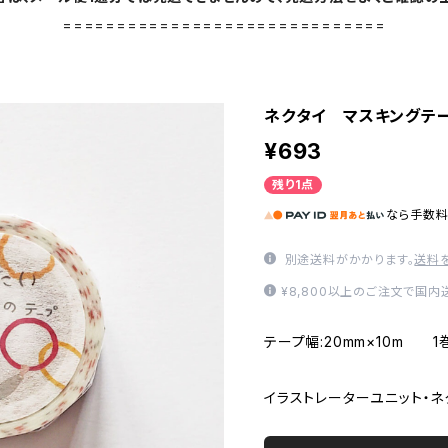
==============================
ネクタイ マスキングテ
¥693
残り1点
なら
手数
別途送料がかかります。
送料
¥8,800以上のご注文で国
テープ幅:20mm×10m 
イラストレーターユニット・ネ