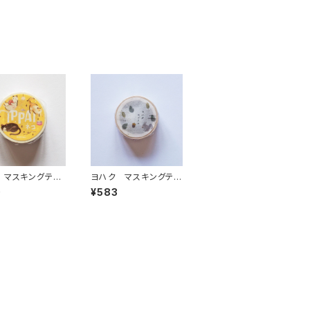
 マスキングテー
ヨハク マスキングテ
PAI・猫がいっぱい
ープ エゾリス Y-19
0
¥583
0