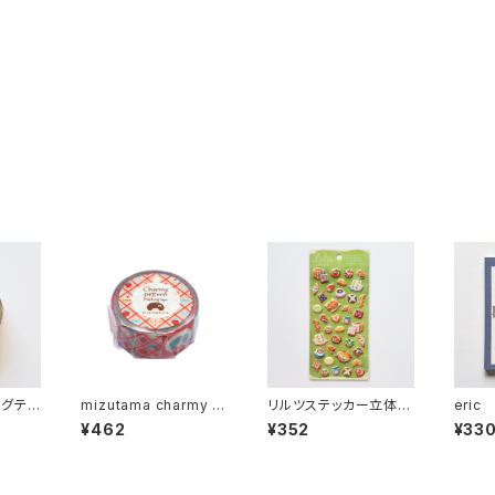
ングテ
mizutama charmy p
リルツステッカー立体シ
eric
ー Y-
atternマスキングテー
ール 82586 ブレッド
MO F
¥462
¥352
¥33
プ ショートケーキパタ
パン
CE 
ーン