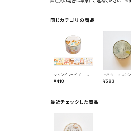
誤注文の場合は早急にご連絡ください
※
同じカテゴリの商品
マインドウェイブ 透
ヨハク マスキ
明クリアテープ95692
ープ ラボラトリ
¥418
¥583
リル ストーリー bakin
189
g scene 30mm
最近チェックした商品