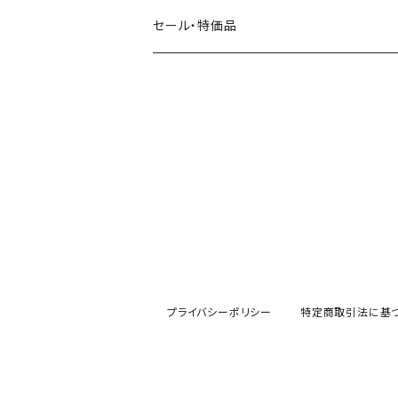
田村美紀
パピアプラッツ（作家もの）
西淑
コーヒー・飲み物・クリームソーダ
セール・特価品
イヌ・ワンちゃん
ムーミン
布川愛子（AikoFukawa）
お花・フラワー・グリーン
うさぎ・トリ・その他 動物・生き物
リサラーソン
日下明
ネコ・ねこちゃん
水玉・ドット
倉敷意匠計画室
なかうちわか
イヌ・ワンちゃん
チェック・格子
表現社
はんこどり
小鳥・バード
ボーダー・シマシマ・ストライプ
古川紙工
田村美紀
うさぎ
星・空・雲
プライバシーポリシー
特定商取引法に基
風景・街並み
mtカモイ
mizutama（みずたま）
動物・生き物・海の生き物