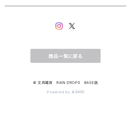
イヌ・ワンちゃん
ムーミン
布川愛子（AikoFukawa）
お花・フラワー・グリーン
うさぎ・トリ・その他 動物・生き物
リサラーソン
日下明
ネコ・ねこちゃん
水玉・ドット
倉敷意匠計画室
なかうちわか
イヌ・ワンちゃん
チェック・格子
商品一覧に戻る
表現社
はんこどり
小鳥・バード
ボーダー・シマシマ・ストライプ
© 文具雑貨 RAIN DROPS BASE店
古川紙工
田村美紀
うさぎ
星・空・雲
Powered by
風景・街並み
mtカモイ
mizutama（みずたま）
動物・生き物・海の生き物
英文字・文字・数字・アルファベット
ミナペルホネン
スリムテープ（幅1cm以下）
福岡麻利子
クリスマス