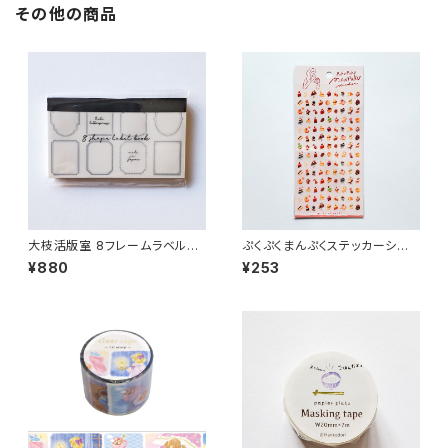
その他の商品
大枝活版室 8フレームラベルブ
ぷくぷくまんぷくステッカーシー
ック ブラック LB020
ル 82317 洋菓子 ケーキ
¥880
¥253