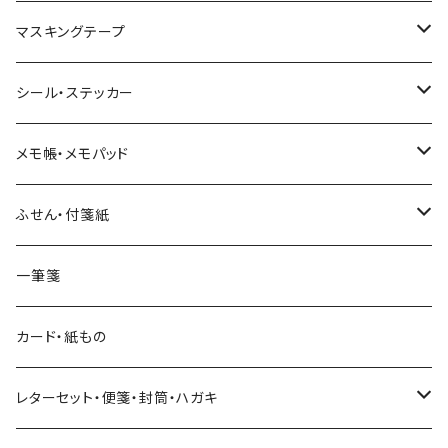
マスキングテープ
ヨハク
シール・ステッカー
和紙
Hutte paper works （プロペラスタジオ）
フレークシール
メモ帳・メモパッド
透明クリア
パピアプラッツ（作家もの）
ネクタイ
ステッカーシール
ヨハク
ふせん・付箋紙
7mm スリム
ヨハク
マインドウェイブ
透明クリアテープ
立体シール
HUTTE PAPER WORKS
ヨハク
一筆箋
箔押し
BGM
田村美紀
柄・モチーフで選ぶ（マステ）
表現社（作家もの）
HUTTE PAPER WORKS
カード・紙もの
Hutte paper works
ネクタイ
いちご・ストロベリー
マインドウェイブ
星燈社
古川紙工
レターセット・便箋・封筒・ハガキ
古川紙工