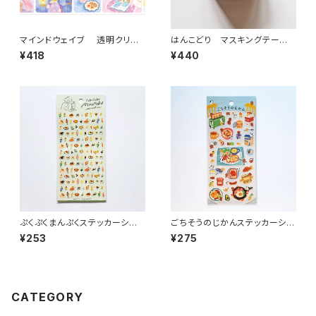
マインドウェイブ 透明クリア
はんこどり マスキングテー
テープ95694 リル ストーリー
プ 朝ごはん
¥418
¥440
midnight scene 30mm
ぷくぷくまんぷくステッカーシー
ごちそうのじかんステッカーシー
ル 82315 軽食 喫茶メニュー
ル 82926 朝食 いぬ
¥253
¥275
CATEGORY