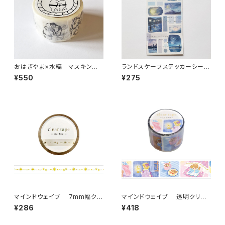
おはぎやま×水縞 マスキング
ランドスケープステッカーシール
テープ 決まり手 お相撲さん
81446 月明り
¥550
¥275
マインドウェイブ 7mm幅クリ
マインドウェイブ 透明クリア
アテープ箔押し 95296 star li
テープ95694 リル ストーリー
¥286
¥418
ne
midnight scene 30mm