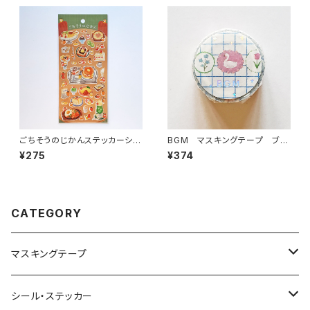
ごちそうのじかんステッカーシー
BGM マスキングテープ ブロ
ル 82928 純喫茶カフェ きつ
ーチ
¥275
¥374
ね
CATEGORY
マスキングテープ
ヨハク
シール・ステッカー