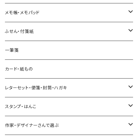
和紙
Hutte paper works （プロペラスタジオ）
フレークシール
メモ帳・メモパッド
透明クリア
パピアプラッツ（作家もの）
ネクタイ
ステッカーシール
ヨハク
ふせん・付箋紙
7mm スリム
ヨハク
マインドウェイブ
透明クリアテープ
立体シール
HUTTE PAPER WORKS
ヨハク
一筆箋
箔押し
BGM
田村美紀
柄・モチーフで選ぶ（マステ）
表現社（作家もの）
HUTTE PAPER WORKS
カード・紙もの
Hutte paper works
ネクタイ
いちご・ストロベリー
マインドウェイブ
星燈社
古川紙工
レターセット・便箋・封筒・ハガキ
古川紙工
フルーツ・野菜
水縞
古川紙工
表現社（作家もの）
古川紙工
スタンプ・はんこ
食べ物・フード・スイーツ
大枝活版室
大枝活版室
ロール付箋
表現社（作家もの）
Hutte paper works
作家・デザイナーさんで選ぶ