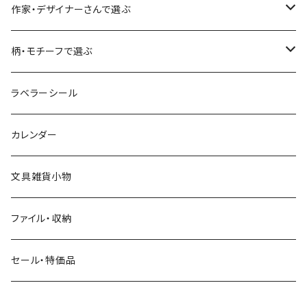
食べ物・フード・スイーツ
大枝活版室
大枝活版室
ロール付箋
表現社（作家もの）
Hutte paper works
作家・デザイナーさんで選ぶ
コーヒー
星燈社
ヨハク
ネクタイ
柄・モチーフで選ぶ
クリームソーダ
ミナペルホネン
Hutte paper works
フルーツ
ラベラーシール
飲み物
BGM
ヨハク
食べ物・フード・スイーツ
カレンダー
ミモザ
eric
eric
パン・ブレッド
文具雑貨小物
お花・フラワー・グリーン・植物
SAIEN
浅野みどり
カフェ
ファイル・収納
ネコ・ねこちゃん
田村美紀
パピアプラッツ（作家もの）
西淑
コーヒー・飲み物・クリームソーダ
セール・特価品
イヌ・ワンちゃん
ムーミン
布川愛子（AikoFukawa）
お花・フラワー・グリーン