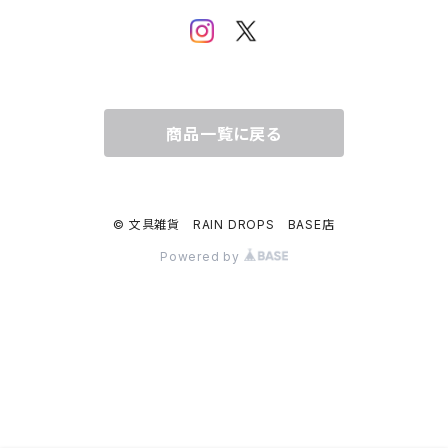
うさぎ・トリ・その他 動物・生き物
リサラーソン
日下明
ネコ・ねこちゃん
水玉・ドット
倉敷意匠計画室
なかうちわか
イヌ・ワンちゃん
チェック・格子
商品一覧に戻る
表現社
はんこどり
小鳥・バード
ボーダー・シマシマ・ストライプ
© 文具雑貨 RAIN DROPS BASE店
古川紙工
田村美紀
うさぎ
星・空・雲
Powered by
風景・街並み
mtカモイ
mizutama（みずたま）
動物・生き物・海の生き物
英文字・文字・数字・アルファベット
ミナペルホネン
スリムテープ（幅1cm以下）
福岡麻利子
クリスマス
クリスマス
exシリーズ
作家さんで選ぶ（マステ）
admi