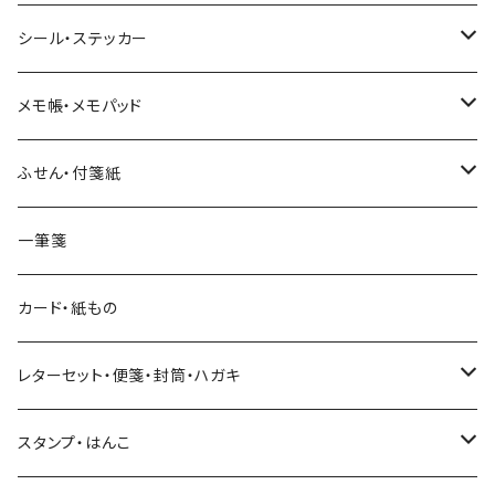
ヨハク
シール・ステッカー
和紙
Hutte paper works （プロペラスタジオ）
フレークシール
メモ帳・メモパッド
透明クリア
パピアプラッツ（作家もの）
ネクタイ
ステッカーシール
ヨハク
ふせん・付箋紙
7mm スリム
ヨハク
マインドウェイブ
透明クリアテープ
立体シール
HUTTE PAPER WORKS
ヨハク
一筆箋
箔押し
BGM
田村美紀
柄・モチーフで選ぶ（マステ）
表現社（作家もの）
HUTTE PAPER WORKS
カード・紙もの
Hutte paper works
ネクタイ
いちご・ストロベリー
マインドウェイブ
星燈社
古川紙工
レターセット・便箋・封筒・ハガキ
古川紙工
フルーツ・野菜
水縞
古川紙工
表現社（作家もの）
古川紙工
スタンプ・はんこ