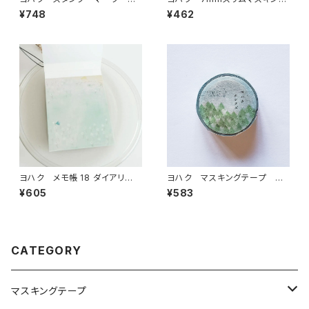
製はんこ S-046
テープ シズカナイロ L-013
¥748
¥462
ヨハク メモ帳 18 ダイアリ
ヨハク マスキングテープ ホ
ー M-114
シクズ Y-162
¥605
¥583
CATEGORY
マスキングテープ