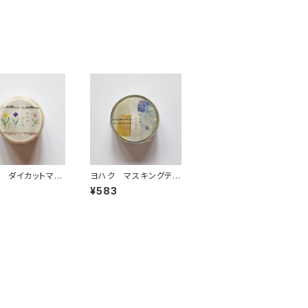
 ダイカットマス
ヨハク マスキングテ
テープ テン
ープ オリオン Y-18
¥583
D-003
7