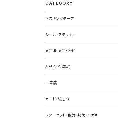
CATEGORY
マスキングテープ
ヨハク
シール・ステッカー
和紙
Hutte paper works （プロペラスタジオ）
フレークシール
メモ帳・メモパッド
透明クリア
パピアプラッツ（作家もの）
ネクタイ
ステッカーシール
ヨハク
ふせん・付箋紙
7mm スリム
ヨハク
マインドウェイブ
透明クリアテープ
立体シール
HUTTE PAPER WORKS
ヨハク
一筆箋
箔押し
BGM
田村美紀
柄・モチーフで選ぶ（マステ）
表現社（作家もの）
HUTTE PAPER WORKS
カード・紙もの
Hutte paper works
ネクタイ
いちご・ストロベリー
マインドウェイブ
星燈社
古川紙工
レターセット・便箋・封筒・ハガキ