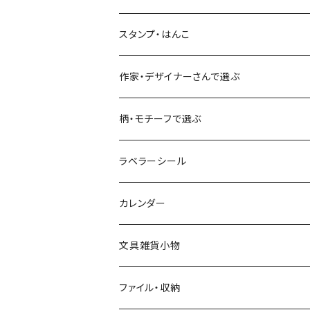
古川紙工
フルーツ・野菜
水縞
古川紙工
表現社（作家もの）
古川紙工
スタンプ・はんこ
食べ物・フード・スイーツ
大枝活版室
大枝活版室
ロール付箋
表現社（作家もの）
Hutte paper works
作家・デザイナーさんで選ぶ
コーヒー
星燈社
ヨハク
ネクタイ
柄・モチーフで選ぶ
クリームソーダ
ミナペルホネン
Hutte paper works
フルーツ
ラベラーシール
飲み物
BGM
ヨハク
食べ物・フード・スイーツ
カレンダー
ミモザ
eric
eric
パン・ブレッド
文具雑貨小物
お花・フラワー・グリーン・植物
SAIEN
浅野みどり
カフェ
ファイル・収納
ネコ・ねこちゃん