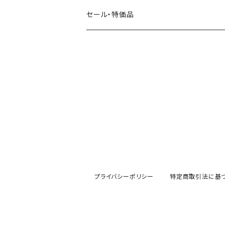
田村美紀
パピアプラッツ（作家もの）
西淑
コーヒー・飲み物・クリームソーダ
セール・特価品
イヌ・ワンちゃん
ムーミン
布川愛子（AikoFukawa）
お花・フラワー・グリーン
うさぎ・トリ・その他 動物・生き物
リサラーソン
日下明
ネコ・ねこちゃん
水玉・ドット
倉敷意匠計画室
なかうちわか
イヌ・ワンちゃん
チェック・格子
表現社
はんこどり
小鳥・バード
ボーダー・シマシマ・ストライプ
古川紙工
田村美紀
うさぎ
星・空・雲
プライバシーポリシー
特定商取引法に基
風景・街並み
mtカモイ
mizutama（みずたま）
動物・生き物・海の生き物