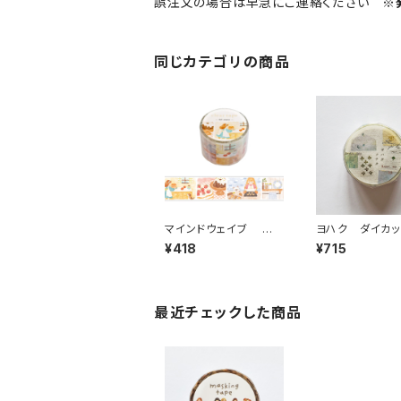
誤注文の場合は早急にご連絡ください
※
同じカテゴリの商品
マインドウェイブ 透
ヨハク ダイカッ
明クリアテープ95692
キングテープ 
¥418
¥715
リル ストーリー bakin
YD-006
g scene 30mm
最近チェックした商品