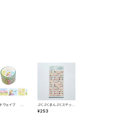
ドウェイブ 透
ぷくぷくまんぷくステッカ
アテープ95690
ーシール 82318 寿司
¥253
トーリー stroll
ne 30mm