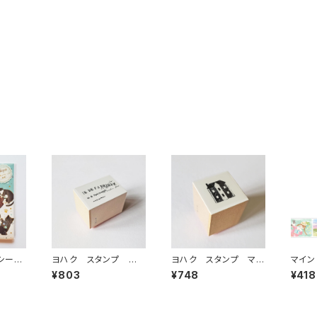
シー
ヨハク スタンプ エッ
ヨハク スタンプ マチ
マイン
ませニ
センス 木製はんこ S
カド 木製はんこ S-
明クリ
¥803
¥748
¥418
コ
-058
037
リル ス
sce