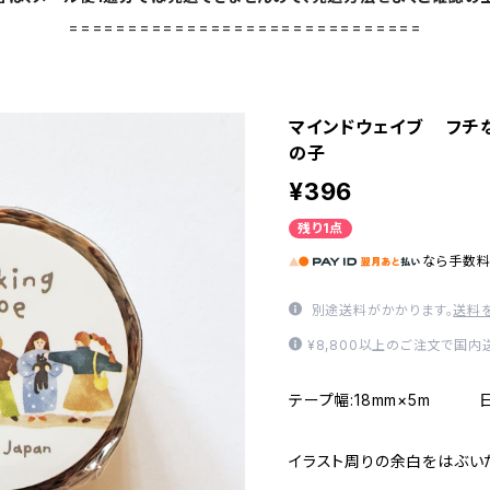
==============================
マインドウェイブ フチな
の子
¥396
残り1点
なら
手数
別途送料がかかります。
送料
¥8,800以上のご注文で国
テープ幅:18mm×5m 
イラスト周りの余白をはぶい