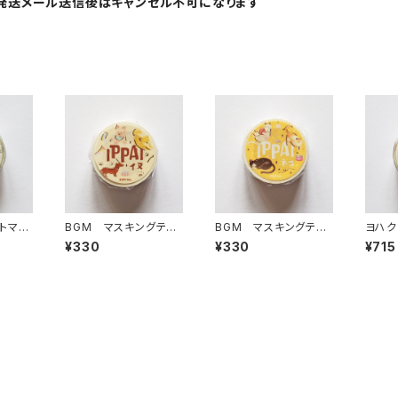
発送メール送信後はキャンセル不可になります
トマス
BGM マスキングテー
BGM マスキングテー
ヨハク
ソナタ
プ IPPAI・犬がいっぱい
プ IPPAI・猫がいっぱい
キング
¥330
¥330
¥715
ポ Y