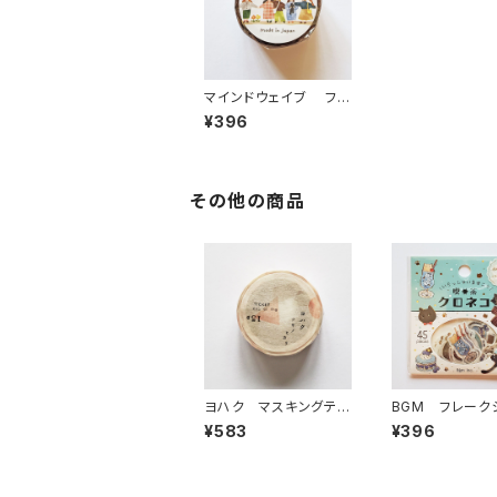
マインドウェイブ フチ
なしマスキングテープ 9
¥396
5446 女の子
その他の商品
ヨハク マスキングテ
BGM フレーク
ープ ツキノヒカリ Y-
ル いらっしゃい
¥583
¥396
028
ャ！・喫茶クロネ