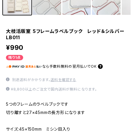
大枝活版室 ５フレームラベルブック レッド＆シルバー
LB011
¥990
残り1点
なら
手数料無料の
翌月払いでOK
別途送料がかかります。
送料を確認する
¥8,800以上のご注文で国内送料が無料になります。
5つのフレームのラベルブックです
切り離すと27×45mmの長方形になります
サイズ:45×150mm ミシン目入り