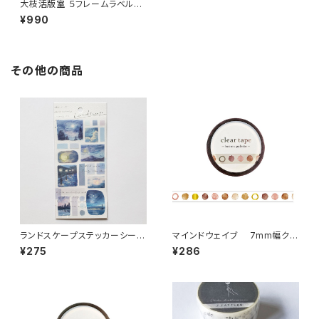
大枝活版室 ５フレームラベルブ
ック レッド＆シルバー LB011
¥990
その他の商品
ランドスケープステッカーシール
マインドウェイブ 7mm幅クリ
81446 月明り
アテープ箔押し 95301 brown
¥275
¥286
palette