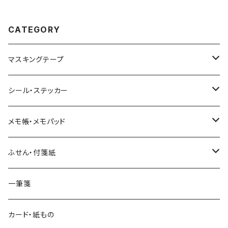
CATEGORY
マスキングテープ
ヨハク
シール・ステッカー
和紙
Hutte paper works （プロペラスタジオ）
フレークシール
メモ帳・メモパッド
透明クリア
パピアプラッツ（作家もの）
ネクタイ
ステッカーシール
ヨハク
ふせん・付箋紙
7mm スリム
ヨハク
マインドウェイブ
透明クリアテープ
立体シール
HUTTE PAPER WORKS
ヨハク
一筆箋
箔押し
BGM
田村美紀
柄・モチーフで選ぶ（マステ）
表現社（作家もの）
HUTTE PAPER WORKS
カード・紙もの