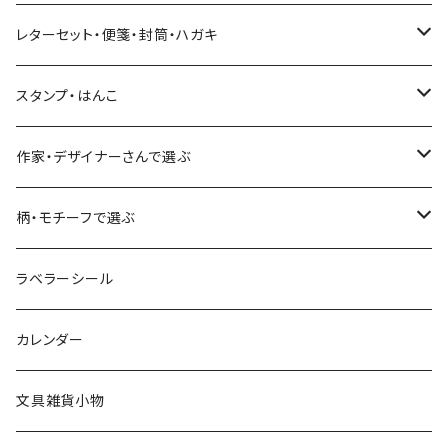
Hutte paper works
ネクタイ
いちご・ストロベリー
マインドウェイブ
星燈社
古川紙工
レターセット・便箋・封筒・ハガキ
古川紙工
フルーツ・野菜
水縞
古川紙工
表現社（作家もの）
古川紙工
スタンプ・はんこ
食べ物・フード・スイーツ
大枝活版室
大枝活版室
ロール付箋
表現社（作家もの）
Hutte paper works
作家・デザイナーさんで選ぶ
コーヒー
星燈社
ヨハク
ネクタイ
柄・モチーフで選ぶ
クリームソーダ
ミナペルホネン
Hutte paper works
フルーツ
ラベラーシール
飲み物
BGM
ヨハク
食べ物・フード・スイーツ
カレンダー
ミモザ
eric
eric
パン・ブレッド
文具雑貨小物
お花・フラワー・グリーン・植物