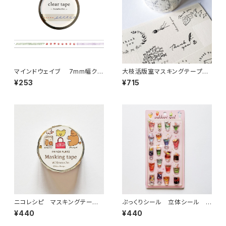
マインドウェイブ 7mm幅クリ
大枝活版室マスキングテープ
アテープ 95293 handwrite
7PATTERN THANK YOU
¥253
¥715
花
ニコレシピ マスキングテー
ぷっくりシール 立体シール ク
プ カバンの中
リームソーダ ドリンク
¥440
¥440