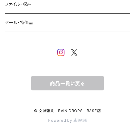
SAIEN
浅野みどり
カフェ
ファイル・収納
ネコ・ねこちゃん
田村美紀
パピアプラッツ（作家もの）
西淑
コーヒー・飲み物・クリームソーダ
セール・特価品
イヌ・ワンちゃん
ムーミン
布川愛子（AikoFukawa）
お花・フラワー・グリーン
うさぎ・トリ・その他 動物・生き物
リサラーソン
日下明
ネコ・ねこちゃん
水玉・ドット
倉敷意匠計画室
なかうちわか
イヌ・ワンちゃん
チェック・格子
商品一覧に戻る
表現社
はんこどり
小鳥・バード
ボーダー・シマシマ・ストライプ
© 文具雑貨 RAIN DROPS BASE店
古川紙工
田村美紀
うさぎ
星・空・雲
Powered by
風景・街並み
mtカモイ
mizutama（みずたま）
動物・生き物・海の生き物