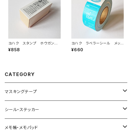
ヨハク スタンプ ホウガン
ヨハク ラベラーシール メッセ
木製はんこ S-030
ージ ブルー LR-004
¥858
¥660
CATEGORY
マスキングテープ
ヨハク
シール・ステッカー
和紙
Hutte paper works （プロペラスタジオ）
フレークシール
メモ帳・メモパッド