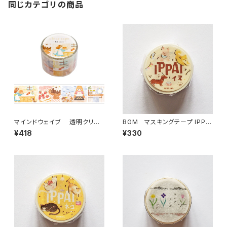
同じカテゴリの商品
マインドウェイブ 透明クリア
BGM マスキングテープ IPPA
テープ95692 リル ストーリー
I・犬がいっぱい
¥418
¥330
baking scene 30mm