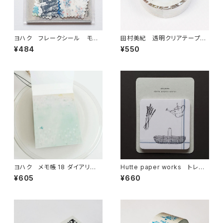
ヨハク フレークシール モノ
田村美紀 透明クリアテープ
ローグ F-013
Kumonoue 雲の上
¥484
¥550
ヨハク メモ帳 18 ダイアリ
Hutte paper works トレペ
ー M-114
と普通紙の合わせ付箋 ラベン
¥605
¥660
ダー カゴ ジョウロ HPSM
-734