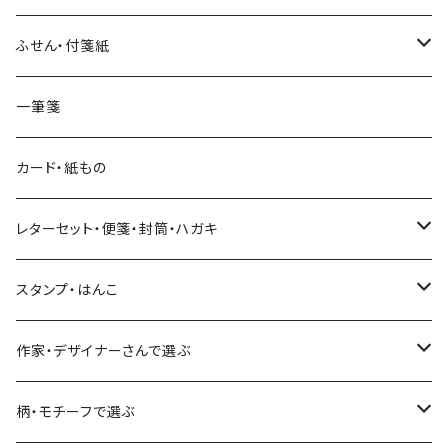
透明クリア
パピアプラッツ（作家もの）
ネクタイ
ステッカーシール
ヨハク
ふせん・付箋紙
7mm スリム
ヨハク
マインドウェイブ
透明クリアテープ
立体シール
HUTTE PAPER WORKS
ヨハク
一筆箋
箔押し
BGM
田村美紀
柄・モチーフで選ぶ（マステ）
表現社（作家もの）
HUTTE PAPER WORKS
カード・紙もの
Hutte paper works
ネクタイ
いちご・ストロベリー
マインドウェイブ
星燈社
古川紙工
レターセット・便箋・封筒・ハガキ
古川紙工
フルーツ・野菜
水縞
古川紙工
表現社（作家もの）
古川紙工
スタンプ・はんこ
食べ物・フード・スイーツ
大枝活版室
大枝活版室
ロール付箋
表現社（作家もの）
Hutte paper works
作家・デザイナーさんで選ぶ
コーヒー
星燈社
ヨハク
ネクタイ
柄・モチーフで選ぶ