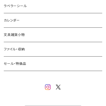
クリームソーダ
ミナペルホネン
Hutte paper works
フルーツ
ラベラーシール
飲み物
BGM
ヨハク
食べ物・フード・スイーツ
カレンダー
ミモザ
eric
eric
パン・ブレッド
文具雑貨小物
お花・フラワー・グリーン・植物
SAIEN
浅野みどり
カフェ
ファイル・収納
ネコ・ねこちゃん
田村美紀
パピアプラッツ（作家もの）
西淑
コーヒー・飲み物・クリームソーダ
セール・特価品
イヌ・ワンちゃん
ムーミン
布川愛子（AikoFukawa）
お花・フラワー・グリーン
うさぎ・トリ・その他 動物・生き物
リサラーソン
日下明
ネコ・ねこちゃん
水玉・ドット