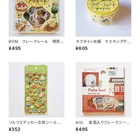
BGM フレークシール 喫茶ア
ネクタイ×水縞 マスキングテー
ラモード・ひとやすみ甘時間 イ
プ 日々ごはん イエロー
¥495
¥605
エロー
リルツステッカー立体シール 82
eric 金箔入りフレークシー
586 ブレッド パン
ル FAVORITE PLACE
¥352
¥495