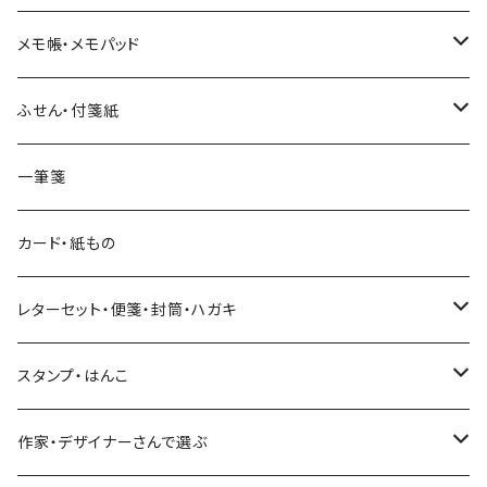
和紙
Hutte paper works （プロペラスタジオ）
フレークシール
メモ帳・メモパッド
透明クリア
パピアプラッツ（作家もの）
ネクタイ
ステッカーシール
ヨハク
ふせん・付箋紙
7mm スリム
ヨハク
マインドウェイブ
透明クリアテープ
立体シール
HUTTE PAPER WORKS
ヨハク
一筆箋
箔押し
BGM
田村美紀
柄・モチーフで選ぶ（マステ）
表現社（作家もの）
HUTTE PAPER WORKS
カード・紙もの
Hutte paper works
ネクタイ
いちご・ストロベリー
マインドウェイブ
星燈社
古川紙工
レターセット・便箋・封筒・ハガキ
古川紙工
フルーツ・野菜
水縞
古川紙工
表現社（作家もの）
古川紙工
スタンプ・はんこ
食べ物・フード・スイーツ
大枝活版室
大枝活版室
ロール付箋
表現社（作家もの）
Hutte paper works
作家・デザイナーさんで選ぶ