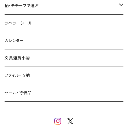
コーヒー
星燈社
ヨハク
ネクタイ
柄・モチーフで選ぶ
クリームソーダ
ミナペルホネン
Hutte paper works
フルーツ
ラベラーシール
飲み物
BGM
ヨハク
食べ物・フード・スイーツ
カレンダー
ミモザ
eric
eric
パン・ブレッド
文具雑貨小物
お花・フラワー・グリーン・植物
SAIEN
浅野みどり
カフェ
ファイル・収納
ネコ・ねこちゃん
田村美紀
パピアプラッツ（作家もの）
西淑
コーヒー・飲み物・クリームソーダ
セール・特価品
イヌ・ワンちゃん
ムーミン
布川愛子（AikoFukawa）
お花・フラワー・グリーン
うさぎ・トリ・その他 動物・生き物
リサラーソン
日下明
ネコ・ねこちゃん