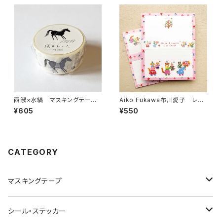
西淑×水縞 マスキングテー
Aiko Fukawa布川愛子 レタ
プ 夜のあいだ 集い モノトーン
ーセット Bloom & Cuddleピ
¥605
¥550
ンク 便箋セット
CATEGORY
マスキングテープ
ヨハク
シール・ステッカー